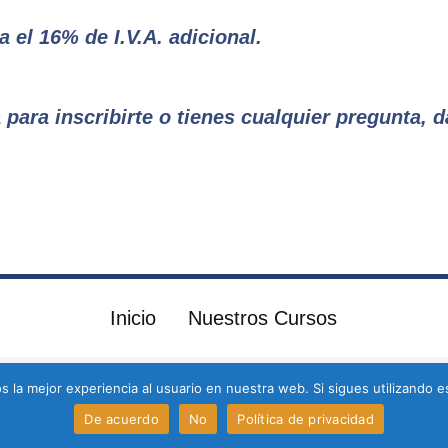
 el 16% de I.V.A. adicional.
ta para inscribirte o tienes cualquier pregunta, 
Inicio
Nuestros Cursos
 la mejor experiencia al usuario en nuestra web. Si sigues utilizando 
Política de Privacidad
/
Términos y Condiciones
Copyright © 2026 CIEDI ENGLISH ON LINE
De acuerdo
No
Política de privacidad